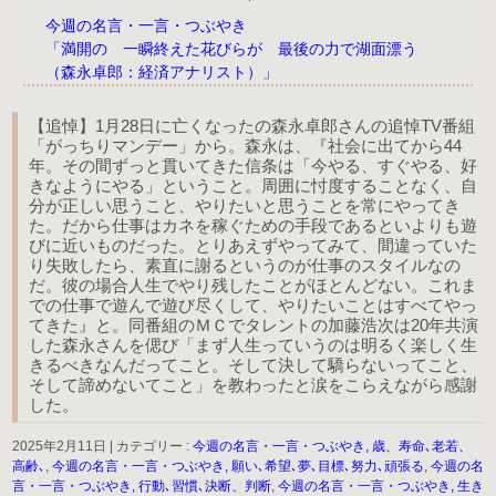
今週の名言・一言・つぶやき
「満開の 一瞬終えた花びらが 最後の力で湖面漂う
（森永卓郎：経済アナリスト）」
【追悼】1月28日に亡くなったの森永卓郎さんの追悼TV番組
「がっちりマンデー」から。森永は、『社会に出てから44
年。その間ずっと貫いてきた信条は「今やる、すぐやる、好
きなようにやる」ということ。周囲に忖度することなく、自
分が正しい思うこと、やりたいと思うことを常にやってき
た。だから仕事はカネを稼ぐための手段であるといよりも遊
びに近いものだった。とりあえずやってみて、間違っていた
り失敗したら、素直に謝るというのが仕事のスタイルなの
だ。彼の場合人生でやり残したことがほとんどない。これま
での仕事で遊んで遊び尽くして、やりたいことはすべてやっ
てきた』と。同番組のＭＣでタレントの加藤浩次は20年共演
した森永さんを偲び「まず人生っていうのは明るく楽しく生
きるべきなんだってこと。そして決して驕らないってこと、
そして諦めないてこと」を教わったと涙をこらえながら感謝
した。
2025年2月11日
|
カテゴリー :
今週の名言・一言・つぶやき, 歳、寿命､老若、
高齢､
,
今週の名言・一言・つぶやき, 願い､希望､夢､目標､努力､頑張る
,
今週の名
言・一言・つぶやき, 行動､習慣､決断、判断
,
今週の名言・一言・つぶやき, 生き