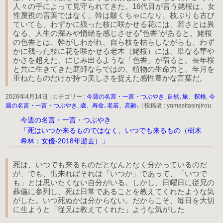
人々の手によって見守られてきた。16代目が言う姥桜は、女
性蔑視の言葉ではなく、幹は皺くちゃになり、枝ぶりも古び
ていても、わずかに残った枝に咲かせる花には、若さとは異
なる、人生の深みや情緒を感じさせる”色香”があると。姥桜
の色香とは、幹がしわがれ、自ら枝を枯らしながらも、わず
かに残った枝に花を咲かせる老木（姥桜）には、単なる華や
かさを超えた、にじみ出るような「色香」が宿ると。長年桜
と共に生きてきた庭師ならではの、植物の生命力と、年月を
重ねたものだけが持つ美しさを捉えた感性豊かな言葉だ。
2026年4月14日
|
カテゴリー :
今週の名言・一言・つぶやき, 自然､旅、探検
,
今
週の名言・一言・つぶやき, 歳、寿命､老若、高齢､
|
投稿者 : yamasitasinjirou
今週の名言・一言・つぶやき
「死はいつか来るものではなく、いつでも来るもの（樹木
希林：女優-2018年逝去）」
死は、いつでも来るものだとなんとなく分かっているのだ
が、でも、出来ればそれは「いつか」であって、「いつで
も」とは思いたくない自分がいる。しかし、日曜日に従兄の
葬儀に参列し、死は日常であることを教えてくれたような気
がした。いつ死ぬかは分からない。だからこそ、毎日を大切
に生ようと「従兄は教えてくれた」ような気がした