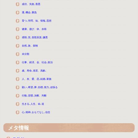
成功、失敗､善悪
運､機会､勝負
育つ､学問、知、情報､思想
健康、遊び、休、余裕
感情､笑､喜怒哀楽､嫌悪
自然､旅、探検
未分類
仕事、経済、金、社会､政治
歳、寿命､老若、高齢､
人、友、愛、恋､結婚､家族
願い､希望､夢､目標､努力､頑張る
行動､習慣､決断、判断
生きる､人生、命､道
心､精神､おもてなし､信念
メタ情報