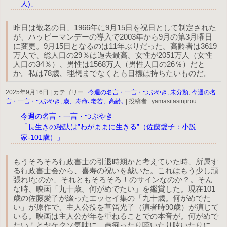
人)」
昨日は敬老の日、1966年に9月15日を祝日として制定された
が、ハッピーマンデーの導入で2003年から9月の第3月曜日
に変更。9月15日となるのは11年ぶりだった。高齢者は3619
万人で、総人口の29％は過去最高。女性が2051万人（女性
人口の34％）、男性は1568万人（男性人口の26％）だと
か。私は78歳、理想までなくとも目標は持ちたいものだ。
2025年9月16日
|
カテゴリー :
今週の名言・一言・つぶやき, 未分類
,
今週の名
言・一言・つぶやき, 歳、寿命､老若、高齢､
|
投稿者 : yamasitasinjirou
今週の名言・一言・つぶやき
「長生きの秘訣は”わがままに生きる”（佐藤愛子：小説
家-101歳）」
もうそろそろ行政書士の引退時期かと考えていた時、所属す
る行政書士会から、喜寿の祝いを戴いた。これはもう少し頑
張れ!なのか、それともそろそろ！のサインなのか？。そん
な時、映画「九十歳。何がめでたい」を鑑賞した。現在101
歳の佐藤愛子が綴ったエッセイ集の「九十歳。何がめでた
い」が原作で、主人公役を草笛光子（演者時90歳）が演じて
いる。映画は主人公が年を重ねることでの本音が。何がめで
たい！とヤケクソ気味に、愚痴ったり嘆いたり呟いたりに、