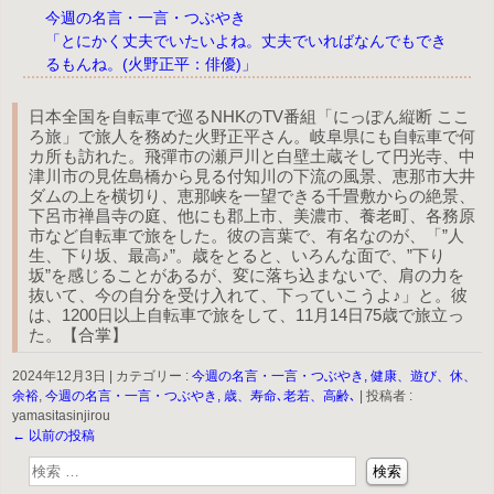
今週の名言・一言・つぶやき
「とにかく丈夫でいたいよね。丈夫でいればなんでもでき
るもんね。(火野正平：俳優)」
日本全国を自転車で巡るNHKのTV番組「にっぽん縦断 ここ
ろ旅」で旅人を務めた火野正平さん。岐阜県にも自転車で何
カ所も訪れた。飛彈市の瀬戸川と白壁土蔵そして円光寺、中
津川市の見佐島橋から見る付知川の下流の風景、恵那市大井
ダムの上を横切り、恵那峡を一望できる千畳敷からの絶景、
下呂市禅昌寺の庭、他にも郡上市、美濃市、養老町、各務原
市など自転車で旅をした。彼の言葉で、有名なのが、「”人
生、下り坂、最高♪”。歳をとると、いろんな面で、”下り
坂”を感じることがあるが、変に落ち込まないで、肩の力を
抜いて、今の自分を受け入れて、下っていこうよ♪」と。彼
は、1200日以上自転車で旅をして、11月14日75歳で旅立っ
た。【合掌】
2024年12月3日
|
カテゴリー :
今週の名言・一言・つぶやき, 健康、遊び、休、
余裕
,
今週の名言・一言・つぶやき, 歳、寿命､老若、高齢､
|
投稿者 :
yamasitasinjirou
投
←
以前の投稿
稿
ナ