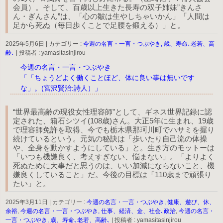
会員）。そして、百歳以上生きた長寿の双子姉妹”きんさ
ん・ぎんさん”は、「心の皺は生やしちゃいかん」「人間は
足から死ぬ（毎日歩くことで足腰を鍛える）」と。
2025年5月6日
|
カテゴリー :
今週の名言・一言・つぶやき, 歳、寿命､老若、高
齢､
|
投稿者 : yamasitasinjirou
今週の名言・一言・つぶやき
「「ちょうどよく働くことほど、体に良い事は無いです
な」。(宮沢賢治:詩人）」
“世界最高齢の現役女性理容師”として、ギネス世界記録に認
定された、箱石シツイ(108歳)さん。大正5年に生まれ、19歳
で理容師免許を取得、今でも栃木県那珂川町でハサミを握り
続けているという。元気の秘訣は「歩いたり自己流の体操
や、全身を動かすようにしている」と。生き方のモットーは
「いつも機嫌良く、考えすぎない、悩まない」。「よりよく
死ぬために大事だと思うのは、いい加減にならないこと、機
嫌良くしていること」だ。今後の目標は「110歳まで頑張り
たい」と。
2025年3月11日
|
カテゴリー :
今週の名言・一言・つぶやき, 健康、遊び、休、
余裕
,
今週の名言・一言・つぶやき, 仕事、経済、金、社会､政治
,
今週の名言・
一言・つぶやき, 歳、寿命､老若、高齢､
|
投稿者 : yamasitasinjirou