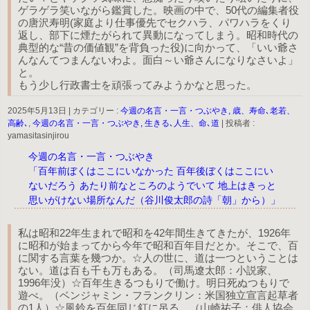
ゲラゲラ笑いながら鑑賞した。映画の中で、50代の編集者役
の唐沢寿明(家庭より仕事優先でセクハラ、パワハラをくり
返し、部下に煙たがられて異動になってしまう。昭和時代の
典型的な“昔の価値観”を背負った役)に向かって、「いい爺さ
んなんてつまんないわよ。面白～い爺さんになりなさいよ」
と。
もう少し行政書士を頑張ってみようかなと思った。
2025年5月13日
|
カテゴリー :
今週の名言・一言・つぶやき, 歳、寿命､老若、
高齢､
,
今週の名言・一言・つぶやき, 生きる､人生、命､道
|
投稿者 :
yamasitasinjirou
今週の名言・一言・つぶやき
「百年前ぼくはここにいなかった 百年後ぼくはここにい
ないだろう あたり前なところのようでいて 地上はきっと
思いがけない場所なんだ（谷川俊太郎の詩「朝」から）」
私は昭和22年生まれで昭和を42年間生きてきたが、1926年
に昭和が始まってから今年で昭和百年目だとか。そこで、百
に関する言葉を幾つか。☆人の世に、道は一つということは
ない。道は百も千も万もある。（司馬遼太郎：小説家、
1996年没）☆百年生きるつもりで働け。明日死ぬつもりで
遊べ。（ベンジャミン・フランクリン：米国独立宣言起草者
の1人）☆風鈴を百年同じ釘に吊る。（山崎祐子：俳人協会