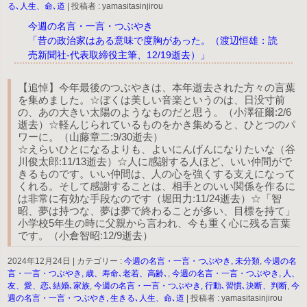
る､人生、命､道
|
投稿者 : yamasitasinjirou
今週の名言・一言・つぶやき
「昔の政治家はある意味で度胸があった。（渡辺恒雄：読
売新聞社-代表取締役主筆、12/19逝去）」
【追悼】今年最後のつぶやきは、本年逝去された方々の言葉
を集めました。☆ぼくは美しい音楽というのは、日没寸前
の、あの大きい太陽のようなものだと思う。（小澤征爾:2/6
逝去）☆軽んじられているものをかき集めると、ひとつのパ
ワーに。（山藤章二:9/30逝去）
☆えらいひとになるよりも、よいにんげんになりたいな（谷
川俊太郎:11/13逝去）☆人に感謝する人ほど、いい仲間がで
きるものです。いい仲間は、人の心を強くする支えになって
くれる。そして感謝することは、相手とのいい関係を作るに
は非常に有効な手段なのです（堀田力:11/24逝去）☆「智
昭、夢は持つな、夢は夢で終わることが多い、目標を持て」
小学校5年生の時に父親から言われ、今も重く心に残る言葉
です。（小倉智昭:12/9逝去）
2024年12月24日
|
カテゴリー :
今週の名言・一言・つぶやき, 未分類
,
今週の名
言・一言・つぶやき, 歳、寿命､老若、高齢､
,
今週の名言・一言・つぶやき, 人、
友、愛、恋､結婚､家族
,
今週の名言・一言・つぶやき, 行動､習慣､決断、判断
,
今
週の名言・一言・つぶやき, 生きる､人生、命､道
|
投稿者 : yamasitasinjirou