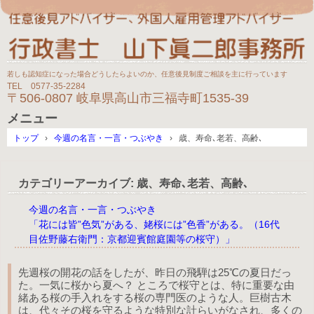
若しも認知症になった場合どうしたらよいのか、任意後見制度ご相談を主に行っています
TEL 0577-35-2284
〒506-0807 岐阜県高山市三福寺町1535-39
メニュー
コ
トップ
›
今週の名言・一言・つぶやき
›
歳、寿命､老若、高齢､
ン
テ
ン
カテゴリーアーカイブ:
歳、寿命､老若、高齢､
ツ
へ
今週の名言・一言・つぶやき
ス
キ
「花には皆”色気”がある、姥桜には”色香”がある。（16代
ッ
目佐野藤右衛門：京都迎賓館庭園等の桜守）」
プ
先週桜の開花の話をしたが、昨日の飛騨は25℃の夏日だっ
た。一気に桜から夏へ？ ところで桜守とは、特に重要な由
緒ある桜の手入れをする桜の専門医のような人。巨樹古木
は、代々その桜を守るような特別な計らいがなされ、多くの