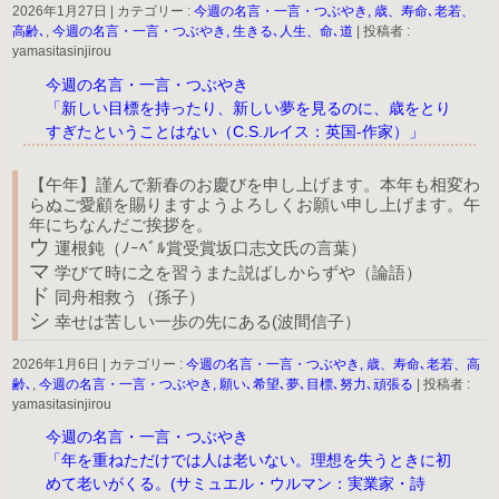
2026年1月27日
|
カテゴリー :
今週の名言・一言・つぶやき, 歳、寿命､老若、
高齢､
,
今週の名言・一言・つぶやき, 生きる､人生、命､道
|
投稿者 :
yamasitasinjirou
今週の名言・一言・つぶやき
「新しい目標を持ったり、新しい夢を見るのに、歳をとり
すぎたということはない（C.S.ルイス：英国-作家）」
【午年】謹んで新春のお慶びを申し上げます。本年も相変わ
らぬご愛顧を賜りますようよろしくお願い申し上げます。午
年にちなんだご挨拶を。
ウ
運根鈍（ﾉｰﾍﾞﾙ賞受賞坂口志文氏の言葉）
マ
学びて時に之を習うまた説ばしからずや（論語）
ド
同舟相救う（孫子）
シ
幸せは苦しい一歩の先にある(波間信子）
2026年1月6日
|
カテゴリー :
今週の名言・一言・つぶやき, 歳、寿命､老若、高
齢､
,
今週の名言・一言・つぶやき, 願い､希望､夢､目標､努力､頑張る
|
投稿者 :
yamasitasinjirou
今週の名言・一言・つぶやき
「年を重ねただけでは人は老いない。理想を失うときに初
めて老いがくる。(サミュエル・ウルマン：実業家・詩