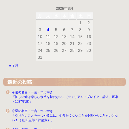
ビ
2026年8月
ゲ
ー
月
火
水
木
金
土
日
シ
1
2
ョ
3
4
5
6
7
8
9
ン
10
11
12
13
14
15
16
17
18
19
20
21
22
23
24
25
26
27
28
29
30
31
« 7月
最近の投稿
今週の名言・一言・つぶやき
「忙しい蜂は悲しむ余裕を持たない。 (ウィリアム・ブレイク：詩人、画家
－1827年没)」
今週の名言・一言・つぶやき
「やりたいことを一つやるには、やりたくないことを9個やらなきゃいけな
い！（ 山田五郎：評論家）」