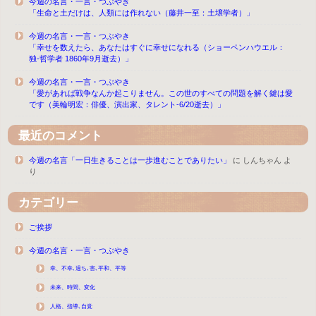
今週の名言・一言・つぶやき
「生命と土だけは、人類には作れない（藤井一至：土壌学者）」
今週の名言・一言・つぶやき
「幸せを数えたら、あなたはすぐに幸せになれる（ショーペンハウエル：
独-哲学者 1860年9月逝去）」
今週の名言・一言・つぶやき
「愛があれば戦争なんか起こりません。この世のすべての問題を解く鍵は愛
です（美輪明宏：俳優、演出家、タレント-6/20逝去）」
最近のコメント
今週の名言「一日生きることは一歩進むことでありたい」
に
しんちゃん
よ
り
カテゴリー
ご挨拶
今週の名言・一言・つぶやき
幸、不幸､過ち､害､平和、平等
未来、時間、変化
人格、指導､自覚