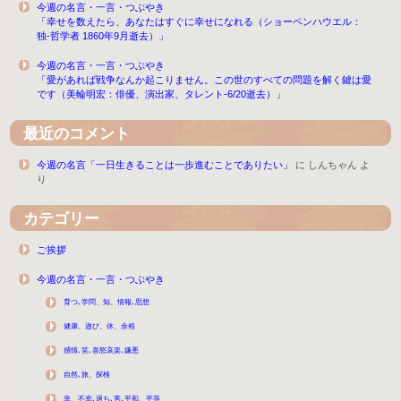
今週の名言・一言・つぶやき
「幸せを数えたら、あなたはすぐに幸せになれる（ショーペンハウエル：
独-哲学者 1860年9月逝去）」
今週の名言・一言・つぶやき
「愛があれば戦争なんか起こりません。この世のすべての問題を解く鍵は愛
です（美輪明宏：俳優、演出家、タレント-6/20逝去）」
最近のコメント
今週の名言「一日生きることは一歩進むことでありたい」
に
しんちゃん
よ
り
カテゴリー
ご挨拶
今週の名言・一言・つぶやき
育つ､学問、知、情報､思想
健康、遊び、休、余裕
感情､笑､喜怒哀楽､嫌悪
自然､旅、探検
幸、不幸､過ち､害､平和、平等