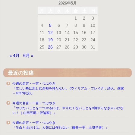
2026年5月
月
火
水
木
金
土
日
1
2
3
4
5
6
7
8
9
10
11
12
13
14
15
16
17
18
19
20
21
22
23
24
25
26
27
28
29
30
31
« 4月
6月 »
最近の投稿
今週の名言・一言・つぶやき
「忙しい蜂は悲しむ余裕を持たない。 (ウィリアム・ブレイク：詩人、画家
－1827年没)」
今週の名言・一言・つぶやき
「やりたいことを一つやるには、やりたくないことを9個やらなきゃいけな
い！（ 山田五郎：評論家）」
今週の名言・一言・つぶやき
「生命と土だけは、人類には作れない（藤井一至：土壌学者）」