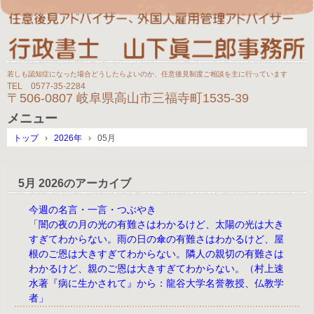
若しも認知症になった場合どうしたらよいのか、任意後見制度ご相談を主に行っています
TEL 0577-35-2284
〒506-0807 岐阜県高山市三福寺町1535-39
メニュー
コ
トップ
›
2026年
›
05月
ン
テ
ン
5月 2026
のアーカイブ
ツ
へ
今週の名言・一言・つぶやき
ス
キ
「闇の夜の月の光の有難さはわかるけど、太陽の光は大き
ッ
すぎてわからない。雨の日の傘の有難さはわかるけど、屋
プ
根のご恩は大きすぎてわからない。隣人の親切の有難さは
わかるけど、親のご恩は大きすぎてわからない。（村上速
水著『病に生かされて』から：龍谷大学名誉教授、仏教学
者」