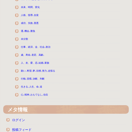
未来、時間、変化
人格、指導､自覚
成功、失敗､善悪
運､機会､勝負
未分類
仕事、経済、金、社会､政治
歳、寿命､老若、高齢､
人、友、愛、恋､結婚､家族
願い､希望､夢､目標､努力､頑張る
行動､習慣､決断、判断
生きる､人生、命､道
心､精神､おもてなし､信念
メタ情報
ログイン
投稿フィード