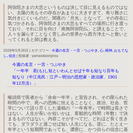
阿弥陀さまの大悲というものは決して目に見えるものではな
い。太陽の光もその存在があまりに大きすぎて、有り難さに
気付きにくいものだ。闇夜の「月光」となって、その存在に
気づかされる。阿弥陀さまの大悲もすべての場所に行き渡っ
ており、それに目を向け「南無阿弥陀仏」と讃えることで、
人々を漏らすことなく苦しみの世界から西方浄土へと救いと
ってくれると師は教える。
2026年5月26日
|
カテゴリー :
今週の名言・一言・つぶやき, 心､精神､おもてな
し､信念
|
投稿者 : yamasitasinjirou
今週の名言・一言・つぶやき
「一年半 若(も)し短といわんとせば十年も短なり百年も
短なり（中江兆民：江戸～明治の思想家・政治家、1901
年12月没）」
喉頭癌で医者から「余命一年半」と宣告され、その限られた
時間の中で、死への恐怖に怯えることなく、政治、社会、哲
学について語り尽くした遺稿の『一年有半』で時間は長さで
はない。人生が長いか短いかは、客観的な時間（年数）で決
まるものではない。内容こそがすべてだ。どれほど長く生き
ても、ダラダラと過ごせば短い人生になる。逆に、たとえ一
年半という短期間であっても、濃密に、かつ自らの信念に基