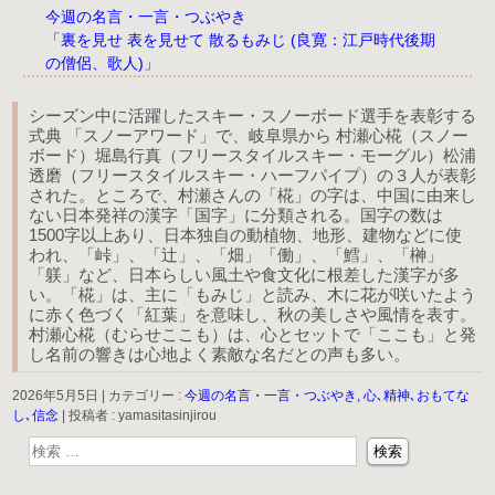
今週の名言・一言・つぶやき
「裏を見せ 表を見せて 散るもみじ (良寛：江戸時代後期
の僧侶、歌人)」
シーズン中に活躍したスキー・スノーボード選手を表彰する
式典 「スノーアワード」で、岐阜県から 村瀬心椛（スノー
ボード）堀島行真（フリースタイルスキー・モーグル）松浦
透磨（フリースタイルスキー・ハーフパイプ）の３人が表彰
された。ところで、村瀬さんの「椛」の字は、中国に由来し
ない日本発祥の漢字「国字」に分類される。国字の数は
1500字以上あり、日本独自の動植物、地形、建物などに使
われ、「峠」、「辻」、「畑」「働」、「鱈」、「榊」
「躾」など、日本らしい風土や食文化に根差した漢字が多
い。「椛」は、主に「もみじ」と読み、木に花が咲いたよう
に赤く色づく「紅葉」を意味し、秋の美しさや風情を表す。
村瀬心椛（むらせここも）は、心とセットで「ここも」と発
し名前の響きは心地よく素敵な名だとの声も多い。
2026年5月5日
|
カテゴリー :
今週の名言・一言・つぶやき, 心､精神､おもてな
し､信念
|
投稿者 : yamasitasinjirou