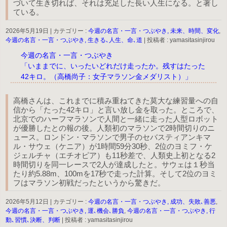
づいて生き切れば、それは充足した長い人生になる。と著し
ている。
2026年5月19日
|
カテゴリー :
今週の名言・一言・つぶやき, 未来、時間、変化
,
今週の名言・一言・つぶやき, 生きる､人生、命､道
|
投稿者 : yamasitasinjirou
今週の名言・一言・つぶやき
「いままでに、いったいどれだけ走ったか。残すはたった
42キロ。（高橋尚子：女子マラソン金メダリスト）」
高橋さんは、これまでに積み重ねてきた莫大な練習量への自
信から「たった42キロ」と言い放し金を取った。ところで、
北京でのハーフマラソンで人間と一緒に走った人型ロボット
が優勝したとの報の後。人類初のマラソンで2時間切りのニ
ュース。ロンドン・マラソンで男子のセバスティアンキマ
ル・サウェ（ケニア）が1時間59分30秒、2位のヨミフ・ケ
ジェルチャ（エチオピア）も11秒差で、人類史上初となる2
時間切りを同一レースで2人が達成したと。サウェは１秒当
たり約5.88m、100mを17秒で走った計算。そして2位のヨミ
フはマラソン初戦だったというから驚きだ。
2026年5月12日
|
カテゴリー :
今週の名言・一言・つぶやき, 成功、失敗､善悪
,
今週の名言・一言・つぶやき, 運､機会､勝負
,
今週の名言・一言・つぶやき, 行
動､習慣､決断、判断
|
投稿者 : yamasitasinjirou